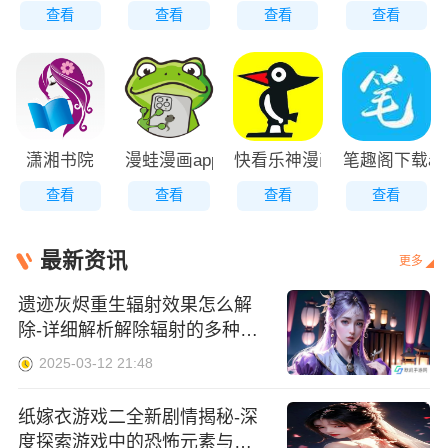
查看
查看
查看
查看
潇湘书院
漫蛙漫画app免费版
快看乐神漫画下载
笔趣阁下载ap
查看
查看
查看
查看
最新资讯
更多
遗迹灰烬重生辐射效果怎么解
除-详细解析解除辐射的多种方
法与注意事项
2025-03-12 21:48
纸嫁衣游戏二全新剧情揭秘-深
度探索游戏中的恐怖元素与独