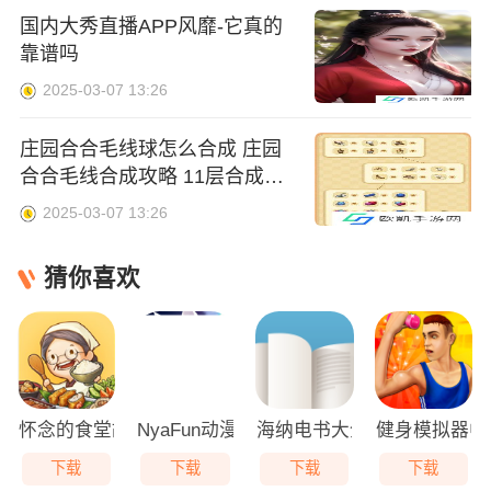
国内大秀直播APP风靡-它真的
靠谱吗
2025-03-07 13:26
庄园合合毛线球怎么合成 庄园
合合毛线合成攻略 11层合成链
一览
2025-03-07 13:26
猜你喜欢
怀念的食堂故事免广告
NyaFun动漫
海纳电书大全
健身模拟器中
下载
下载
下载
下载