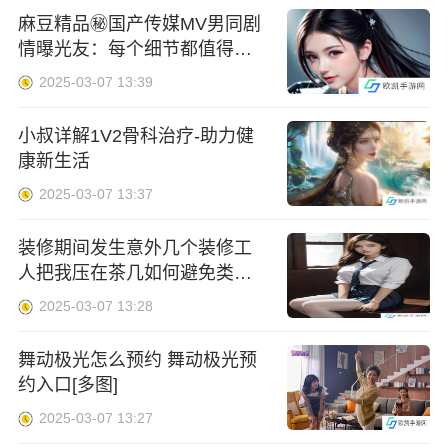
麻豆精品㊙️国产传媒MV男同剧
情曝光友：每个细节都值得回
味！！完美体验
2025-03-07 13:39
小叔详解1V2骨科治疗-助力健
康新生活
2025-03-07 13:37
装修期间发生意外几个装修工
人把我压在茶几如何避免类似
事故发生
2025-03-07 13:28
舞动极光怎么预约 舞动极光预
约入口[多图]
2025-03-07 13:27