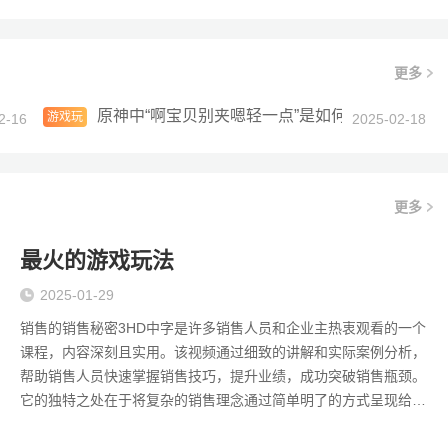
化趋势？
更多
区别？
原神中“啊宝贝别夹嗯轻一点”是如何通过细腻互
游戏玩
2-16
2025-02-18
法
更多
最火的游戏玩法
2025-01-29
销售的销售秘密3HD中字是许多销售人员和企业主热衷观看的一个
课程，内容深刻且实用。该视频通过细致的讲解和实际案例分析，
帮助销售人员快速掌握销售技巧，提升业绩，成功突破销售瓶颈。
它的独特之处在于将复杂的销售理念通过简单明了的方式呈现给观
众，让人更容易理解和运用。 掌握销售的核心技巧 在销售过程中，