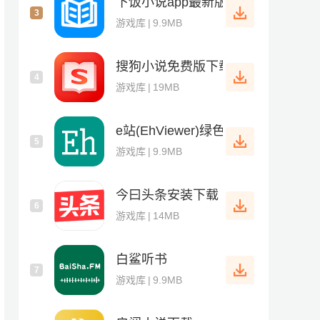
下饭小说app最新版
3
游戏库
|
9.9MB
搜狗小说免费版下载
4
游戏库
|
19MB
e站(EhViewer)绿色版1.9.7.0
5
游戏库
|
9.9MB
今曰头条安装下载
6
游戏库
|
14MB
白鲨听书
7
游戏库
|
9.9MB