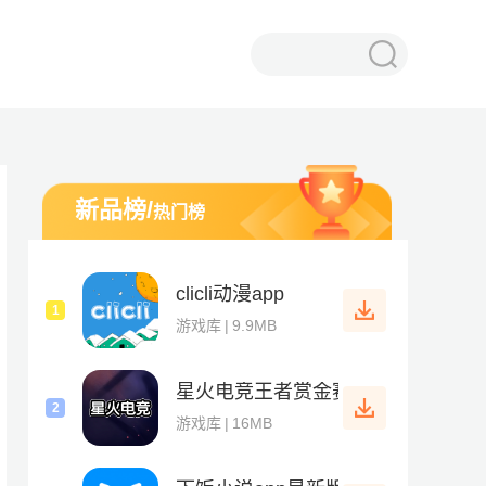
新品榜
/
热门榜
clicli动漫app
1
游戏库
|
9.9MB
星火电竞王者赏金赛下载
2
游戏库
|
16MB