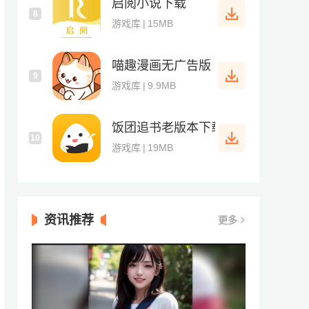
启阅小说下载
8
游戏库
|
15MB
喵趣漫画无广告版
9
游戏库
|
9.9MB
饭团追书老版本下载
10
游戏库
|
19MB
资讯推荐
更多