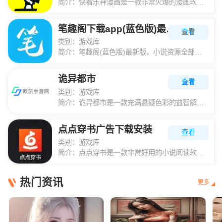
简介：
快看乐神漫画是一款非常火爆的漫画软件，它为广大漫画迷打造的收录了大量丰富多彩漫画的软件，漫画迷的福利，可以说应有尽有，24小时在线不间断更新，少女漫画、科幻魔幻、推理侦探、武侠、爆笑等漫画，喜欢看漫画
笔趣阁下载app(蓝色版)最新版
查看
类别：
游戏库
简介：
笔趣阁(蓝色版)最新版，小说资源全部免费看，经典热血的小说，或是恋爱校园的种种小说类型超多随时随地都能点进软件看小说，喜欢追小说的用户一定不要错过这个应用，快来下载吧。笔趣阁(蓝色版)最新版优点这是一
诡异都市
查看
类别：
游戏库
简介：
诡异都市是一款充满悬疑色彩的益智解谜游戏，玩家将扮演一位敏锐的侦探，穿梭于各式各样的场景中，细心搜寻隐藏的线索与微妙细节，逐一解开层层嵌套的谜题，迎接接连不断的挑战。每一关卡都蕴藏着意想不到的惊喜与考
点点穿书广告下载安装
查看
类别：
游戏库
简介：
点点穿书是一款非常好用的小说阅读软件。这里有最全的小说资源。喜欢看小说的用户可以在本平台阅读最新的小说资源。喜欢看小说的用户可以自由使用这个平台,为了带给更多用户所需的操作，喜欢看小说的用户可以在本平
热门资讯
更多