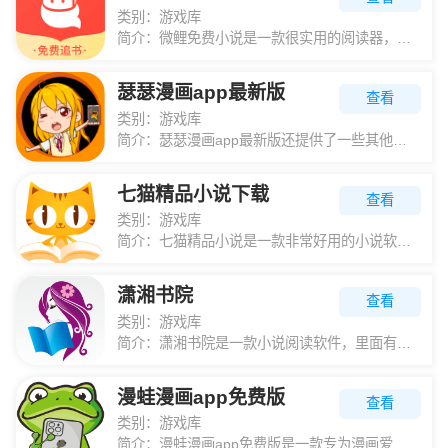
类别：
游戏库
简介：
微鲤免费小说是一款很实用的阅读器，用户可以在软件中阅读各类小说，海量的小说资源让用户可以随意选择阅读。为用户准备的小说是最新最热门的小说资源，用户可以随时随地阅读自己喜欢的小说。小说资源丰富，类型齐全
瑟瑟漫画app最新版
查看
类别：
游戏库
简介：
瑟瑟漫画app最新版还提供了一些其他的服务，让用户可以随时了解到最新的漫画动态。用户可以通过关键词快速找到他们想要的漫画；它还提供了一个社区，用户可以在这里和其他的漫画爱好者交流心得，分享自己喜欢的作
七猫精品小说下载
查看
类别：
游戏库
简介：
七猫精品小说是一款非常好用的小说软件，这里有超级多的小说可以任你阅读，各种各样的类型轻松下载！你要的大神这里都有，免费正版阅读！感兴趣的小伙伴赶紧来下载吧！七猫精品小说信息它是拥有海量小说与图书的绍手
潇湘书院
查看
类别：
游戏库
简介：
潇湘书院是一款小说阅读软件，里面有针对女性的专业原创阅读还有小说种类多样，各个排行榜分类明确，你想要的这里都有，总有一款适合你，还有针对女性的专业原创阅读网站，拥有逾 2 万名签约作者在线创作，二十万
漫蛙漫画app免费版
查看
类别：
游戏库
简介：
漫蛙漫画app免费版是一款专为漫画爱好者设计的应用程序，提供丰富多样的漫画资源，包括热门、经典和原创作品，满足不同用户的阅读需求。该应用拥有高清画质和流畅翻页效果，确保用户享受优质阅读体验。同时，它还