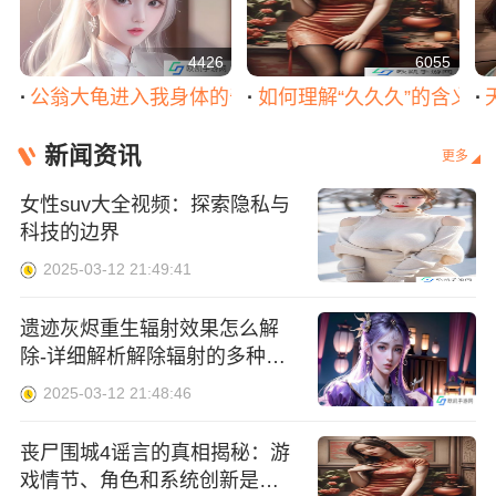
4426
6055
公翁大龟进入我身体的奇妙体验：它如何影响我的身
如何理解“久久久”的含义
新闻资讯
更多
女性suv大全视频：探索隐私与
科技的边界
2025-03-12 21:49:41
遗迹灰烬重生辐射效果怎么解
除-详细解析解除辐射的多种方
法与注意事项
2025-03-12 21:48:46
丧尸围城4谣言的真相揭秘：游
戏情节、角色和系统创新是否