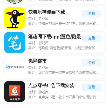
快看乐神漫画下载
查看
类别：
游戏库
简介：
快看乐神漫画是一款非常火爆的漫画软件，它为广大漫画迷打造的收录了大量丰富多彩漫画的软件，漫画迷的福利，可以说应有尽有，24小时在线不间断更新，少女漫画、科幻魔幻、推理侦探、武侠、爆笑等漫画，喜欢看漫画
笔趣阁下载app(蓝色版)最新版
查看
类别：
游戏库
简介：
笔趣阁(蓝色版)最新版，小说资源全部免费看，经典热血的小说，或是恋爱校园的种种小说类型超多随时随地都能点进软件看小说，喜欢追小说的用户一定不要错过这个应用，快来下载吧。笔趣阁(蓝色版)最新版优点这是一
诡异都市
查看
类别：
游戏库
简介：
诡异都市是一款充满悬疑色彩的益智解谜游戏，玩家将扮演一位敏锐的侦探，穿梭于各式各样的场景中，细心搜寻隐藏的线索与微妙细节，逐一解开层层嵌套的谜题，迎接接连不断的挑战。每一关卡都蕴藏着意想不到的惊喜与考
点点穿书广告下载安装
查看
类别：
游戏库
简介：
点点穿书是一款非常好用的小说阅读软件。这里有最全的小说资源。喜欢看小说的用户可以在本平台阅读最新的小说资源。喜欢看小说的用户可以自由使用这个平台,为了带给更多用户所需的操作，喜欢看小说的用户可以在本平