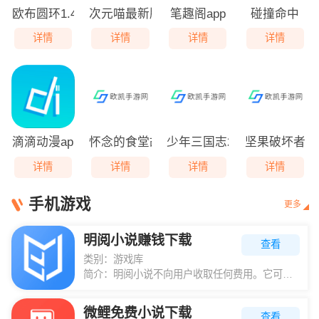
欧布圆环1.4.2新版本
次元喵最新版本2024
笔趣阁app
碰撞命中
详情
详情
详情
详情
滴滴动漫app1.66版本下载
怀念的食堂故事免广告
少年三国志2官方版
坚果破坏者
详情
详情
详情
详情
手机游戏
更多
明阅小说赚钱下载
查看
类别：
游戏库
简介：
明阅小说不向用户收取任何费用。它可以让您轻松阅读各种类型的小说。丰富的分类让您快速查找资源。海量图书内容让您自由选择。小说内容适合大众用户。相信大家喜欢看的小说都可以在这里找到。每日提醒推荐你喜欢的款
微鲤免费小说下载
查看