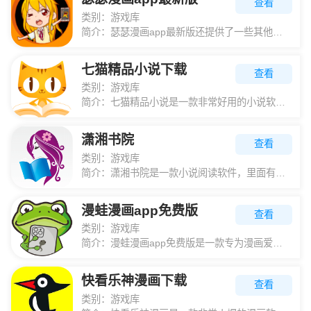
查看
类别：
游戏库
简介：
瑟瑟漫画app最新版还提供了一些其他的服务，让用户可以随时了解到最新的漫画动态。用户可以通过关键词快速找到他们想要的漫画；它还提供了一个社区，用户可以在这里和其他的漫画爱好者交流心得，分享自己喜欢的作
七猫精品小说下载
查看
类别：
游戏库
简介：
七猫精品小说是一款非常好用的小说软件，这里有超级多的小说可以任你阅读，各种各样的类型轻松下载！你要的大神这里都有，免费正版阅读！感兴趣的小伙伴赶紧来下载吧！七猫精品小说信息它是拥有海量小说与图书的绍手
潇湘书院
查看
类别：
游戏库
简介：
潇湘书院是一款小说阅读软件，里面有针对女性的专业原创阅读还有小说种类多样，各个排行榜分类明确，你想要的这里都有，总有一款适合你，还有针对女性的专业原创阅读网站，拥有逾 2 万名签约作者在线创作，二十万
漫蛙漫画app免费版
查看
类别：
游戏库
简介：
漫蛙漫画app免费版是一款专为漫画爱好者设计的应用程序，提供丰富多样的漫画资源，包括热门、经典和原创作品，满足不同用户的阅读需求。该应用拥有高清画质和流畅翻页效果，确保用户享受优质阅读体验。同时，它还
快看乐神漫画下载
查看
类别：
游戏库