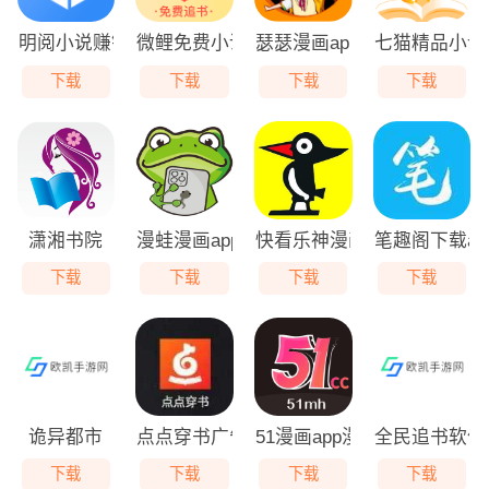
明阅小说赚钱下载
微鲤免费小说下载
瑟瑟漫画app最新版
七猫精品小说
下载
下载
下载
下载
潇湘书院
漫蛙漫画app免费版
快看乐神漫画下载
笔趣阁下载ap
下载
下载
下载
下载
诡异都市
点点穿书广告下载安装
51漫画app漫画
全民追书软件
下载
下载
下载
下载