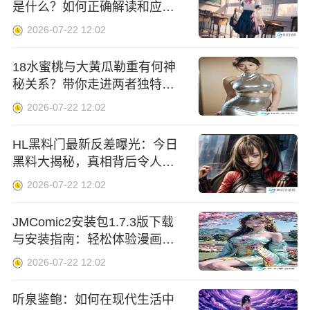
是什么？如何正确解读和应用
它？
2026-07-22 12:02
18水蜜桃与大黄瓜勒重有何神
秘关系？带你走进两者独特的
秘密
2026-07-22 12:02
HL黑料门最新反差曝光：今日
黑料大揭秘，真相背后令人震
惊
2026-07-22 12:02
JMComic2安装包1.7.3版下载
与安装指南：轻松体验漫画阅
读全新升级
2026-07-22 12:02
听泉鉴鲍：如何在现代生活中