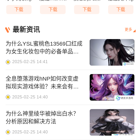
下载
下载
下载
下载
最新资讯
更多
为什么YSL蜜桃色13569口红成
为女生化妆包中的必备单品？
揭秘其不为人知的魅力！
2025-02-25 14:41
全息堕落游戏hNP如何改变虚
拟现实游戏体验？未来会有哪
些技术革新？
2025-02-25 14:40
为什么神里绫华被焯出白水？
分析原因和解决方法
2025-02-25 14:40