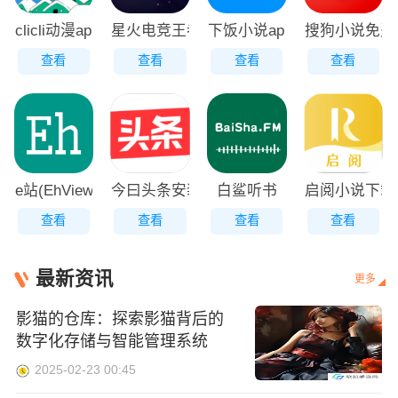
clicli动漫app
星火电竞王者赏金赛下载
下饭小说app最新版
搜狗小说免费
查看
查看
查看
查看
e站(EhViewer)绿色版1.9.7.0
今曰头条安装下载
白鲨听书
启阅小说下载
查看
查看
查看
查看
最新资讯
更多
影猫的仓库：探索影猫背后的
数字化存储与智能管理系统
2025-02-23 00:45